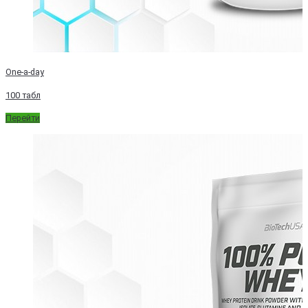
One-a-day
100 табл
Перейти