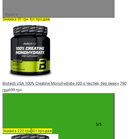
5/5
Купити
Знижка 91 грн
Хіт продаж
Biotech USA 100% Creatine Monohydrate 300 g Чистий, без смаку
790
грн
699 грн
5/5
Знижка 220 грн
Хіт продаж