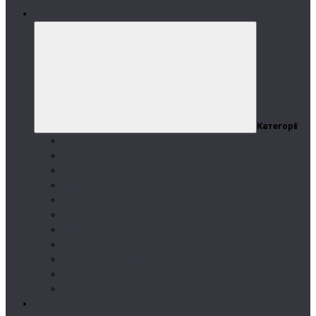
Категорії
Категорії
Протеїн
Амінокислоти
Вітаміни та мінерали
Креатин
Гейнер
Зниження ваги
Здоров'я і самопочуття
Передтренувальні комплекси
Бустери тестостерону
Ізотоніки
Аксесуари
Вітаміни та добавки