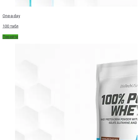
One-a-day
100 табл
Перейти