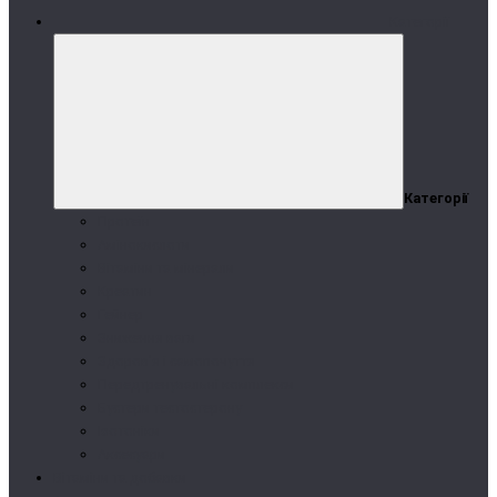
Категорії
Категорії
Протеїн
Амінокислоти
Вітаміни та мінерали
Креатин
Гейнер
Зниження ваги
Здоров'я і самопочуття
Передтренувальні комплекси
Бустери тестостерону
Ізотоніки
Аксесуари
Вітаміни та добавки