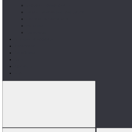
Здоров'я і самопочуття
Передтренувальні комплекси
Бустери тестостерону
Ізотоніки
Аксесуари
Вітаміни та добавки
Аксесуари
Виробники
Акції
Контакти
Блог