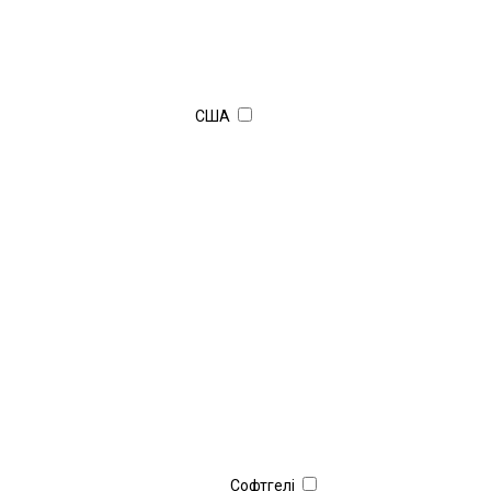
США
Софтгелі