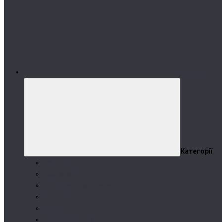
Категорії
Категорії
Протеїн
Амінокислоти
Вітаміни та мінерали
Креатин
Гейнер
Зниження ваги