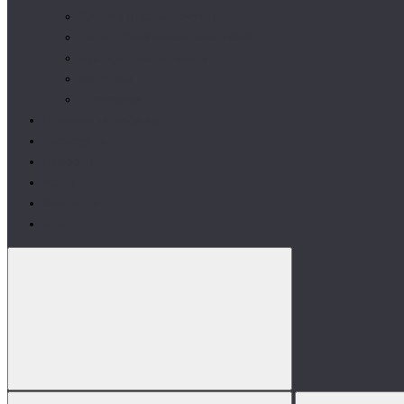
Здоров'я і самопочуття
Передтренувальні комплекси
Бустери тестостерону
Ізотоніки
Аксесуари
Вітаміни та добавки
Аксесуари
Виробники
Акції
Контакти
Блог