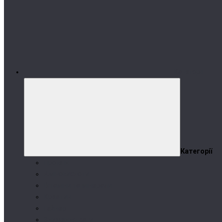
Категорії
Категорії
Протеїн
Амінокислоти
Вітаміни та мінерали
Креатин
Гейнер
Зниження ваги