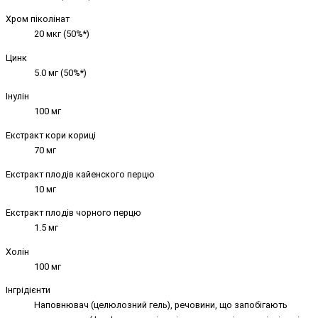
Хром піколінат
20 мкг (50%*)
Цинк
5.0 мг (50%*)
Інулін
100 мг
Екстракт кори кориці
70 мг
Екстракт плодів кайенского перцю
10 мг
Екстракт плодів чорного перцю
1.5 мг
Холін
100 мг
Інгрідієнти
Наповнювач (целюлозний гель), речовини, що запобігають