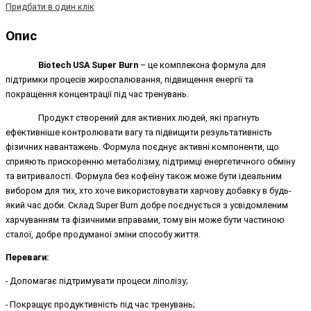
Придбати в один клік
Опис
Biotech
USA
Super
Burn
–
це комплексна формула для
підтримки процесів жироспалювання, підвищення енергії та
покращення концентрації під час тренувань.
Продукт створений для активних людей, які прагнуть
ефективніше контролювати вагу та підвищити результативність
фізичних навантажень. Формула поєднує активні компоненти, що
сприяють прискоренню метаболізму, підтримці енергетичного обміну
та витривалості. Формула без кофеїну також може бути ідеальним
вибором для тих, хто хоче використовувати харчову добавку в будь-
який час доби. Склад Super Burn добре поєднується з усвідомленим
харчуванням та фізичними вправами, тому він може бути частиною
сталої, добре продуманої зміни способу життя.
Переваги:
- Допомагає підтримувати процеси ліполізу;
- Покращує продуктивність під час тренувань;