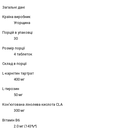
Загальні дані
Країна виробник
Угорщина
Порцій в упаковці
30
Розмір порції
4 таблеток
Склад в порції
L-карнітин тартрат
400 мг
L-тирозин
50 мг
Кон'югована лінолева кислота CLA
300 мг
Вітамін B6
2.0 мг (143%*)