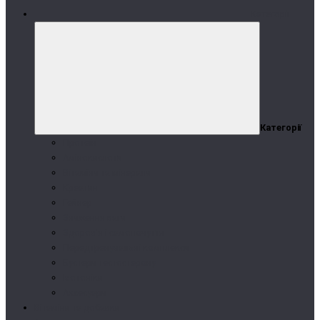
Категорії
Категорії
Протеїн
Амінокислоти
Вітаміни та мінерали
Креатин
Гейнер
Зниження ваги
Здоров'я і самопочуття
Передтренувальні комплекси
Бустери тестостерону
Ізотоніки
Аксесуари
Вітаміни та добавки