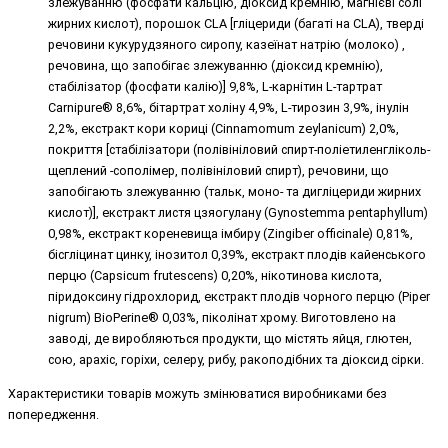
злежуванню (фосфати кальцію, діоксид кремнію, магнієві солі
жирних кислот), порошок CLA [гліцериди (багаті на CLA), тверді
речовини кукурудзяного сиропу, казеїнат натрію (молоко) ,
речовина, що запобігає злежуванню (діоксид кремнію),
стабілізатор (фосфати калію)] 9,8%, L-карнітин L-тартрат
Carnipure® 8,6%, бітартрат холіну 4,9%, L-тирозин 3,9%, інулін
2,2%, екстракт кори кориці (Cinnamomum zeylanicum) 2,0%,
покриття [стабілізатори (полівініловий спирт-поліетиленгліколь-
щеплений -сополімер, полівініловий спирт), речовини, що
запобігають злежуванню (тальк, моно- та дигліцериди жирних
кислот)], екстракт листя цзяогулану (Gynostemma pentaphyllum)
0,98%, екстракт кореневища імбиру (Zingiber officinale) 0,81%,
бісгліцинат цинку, інозитол 0,39%, екстракт плодів кайенського
перцю (Capsicum frutescens) 0,20%, нікотинова кислота,
піридоксину гідрохлорид, екстракт плодів чорного перцю (Piper
nigrum) BioPerine® 0,03%, піколінат хрому. Виготовлено на
заводі, де виробляються продукти, що містять яйця, глютен,
сою, арахіс, горіхи, селеру, рибу, ракоподібних та діоксид сірки.
Характеристики товарів можуть змінюватися виробниками без
попередження.