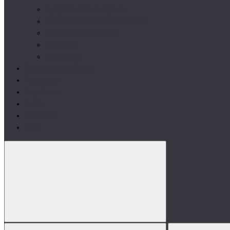
Здоров'я і самопочуття
Передтренувальні комплекси
Бустери тестостерону
Ізотоніки
Аксесуари
Вітаміни та добавки
Аксесуари
Виробники
Акції
Контакти
Блог