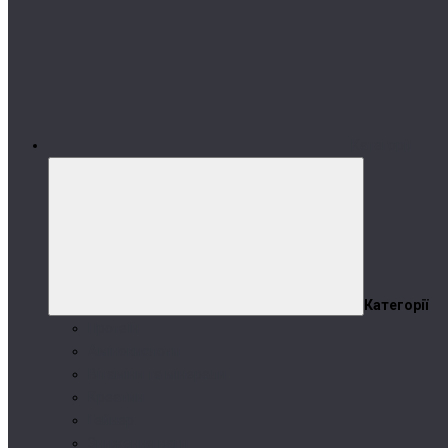
Категорії
Категорії
Протеїн
Амінокислоти
Вітаміни та мінерали
Креатин
Гейнер
Зниження ваги