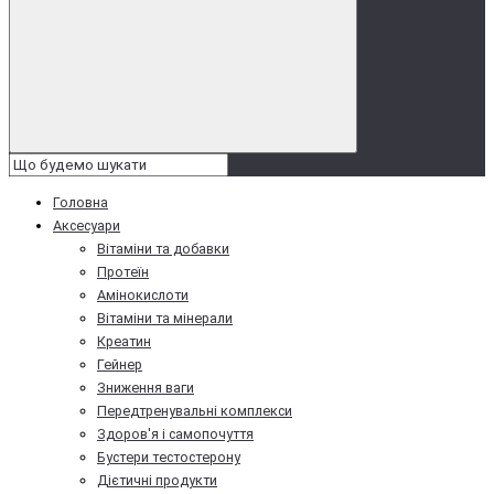
Головна
Аксесуари
Вітаміни та добавки
Протеїн
Амінокислоти
Вітаміни та мінерали
Креатин
Гейнер
Зниження ваги
Передтренувальні комплекси
Здоров'я і самопочуття
Бустери тестостерону
Дієтичні продукти