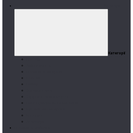
Категорії
Категорії
Протеїн
Амінокислоти
Вітаміни та мінерали
Креатин
Гейнер
Зниження ваги
Здоров'я і самопочуття
Передтренувальні комплекси
Бустери тестостерону
Ізотоніки
Аксесуари
Вітаміни та добавки