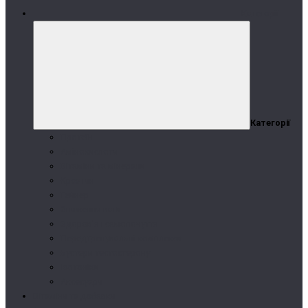
Категорії
Категорії
Протеїн
Амінокислоти
Вітаміни та мінерали
Креатин
Гейнер
Зниження ваги
Здоров'я і самопочуття
Передтренувальні комплекси
Бустери тестостерону
Ізотоніки
Аксесуари
Вітаміни та добавки